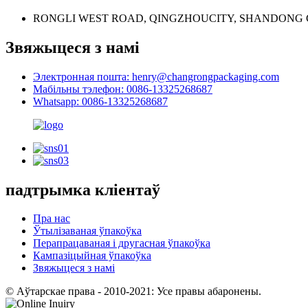
RONGLI WEST ROAD, QINGZHOUCITY, SHANDONG
Звяжыцеся з намі
Электронная пошта: henry@changrongpackaging.com
Мабільны тэлефон: 0086-13325268687
Whatsapp: 0086-13325268687
падтрымка кліентаў
Пра нас
Ўтылізаваная ўпакоўка
Перапрацаваная і другасная ўпакоўка
Кампазіцыйная ўпакоўка
Звяжыцеся з намі
© Аўтарскае права - 2010-2021: Усе правы абаронены.