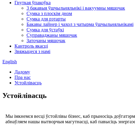
Гнуткая ўпакоўка
3 бакавыя ўшчыльняльнікі і вакуумны мяшочак
Сумка з плоскім дном
Сумка для рэтарты
Бакавы лайнер і чахол з чатырма ўшчыльняльнікамі
Сумка для ўстаўкі
Суправаджаны мяшочак
Заточаны мяшочак
Кантроль якасці
Звяжыцеся з намі
English
Дадому
Пра нас
Устойлівасць
Устойлівасць
Мы імкнемся весці ўстойлівы бізнес, каб прыносіць доўгатэ
абнаўляем нашы вытворчыя магутнасці, каб павысіць энергаэфе