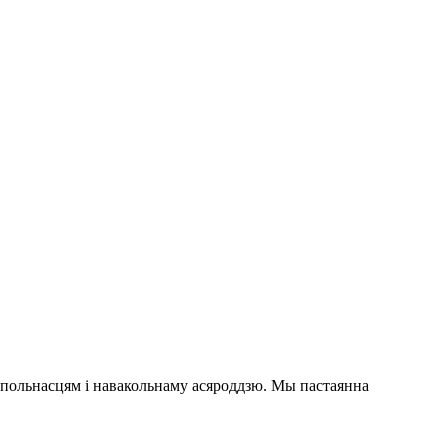
упольнасцям і навакольнаму асяроддзю. Мы пастаянна