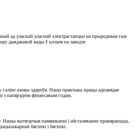
манай ад уласнай уласнай электрастанцыі на прыродным газе
бору дажджавой вады ў цэлым на заводзе
 у галіне аховы здароўя. Наша практыка працы адпавядае
ні з папярэднім фінансавым годам.
ру. Нашы вытворчыя памяшканні і абсталяванне правяраюцца,
ацьпажарнай бяспекі і бяспекі.