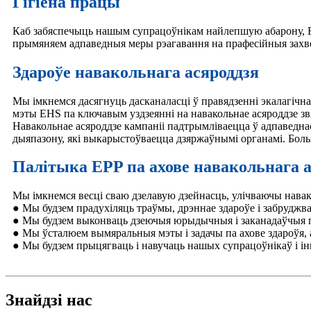
Гігіена працы
Каб забяспечыць нашым супрацоўнікам найлепшую абарону, EP
прымяняем адпаведныя меры рэагавання на прафесійныя захво
Здароўе навакольнага асяроддзя
Мы імкнемся дасягнуць дасканаласці ў правядзенні экалагічн
мэты EHS па ключавым уздзеянні на навакольнае асяроддзе звя
Навакольнае асяроддзе кампаніі падтрымліваецца ў адпаведнас
дыяпазону, які выкарыстоўваецца дзяржаўнымі органамі. Бол
Палітыка EPP па ахове навакольнага ас
Мы імкнемся весці сваю дзелавую дзейнасць, улічваючы навако
● Мы будзем прадухіляць траўмы, дрэннае здароўе і забрудж
● Мы будзем выконваць дзеючыя юрыдычныя і заканадаўчыя па
● Мы ўсталюем вымяральныя мэты і задачы па ахове здароўя, 
● Мы будзем прыцягваць і навучаць нашых супрацоўнікаў і ін
Знайдзі нас