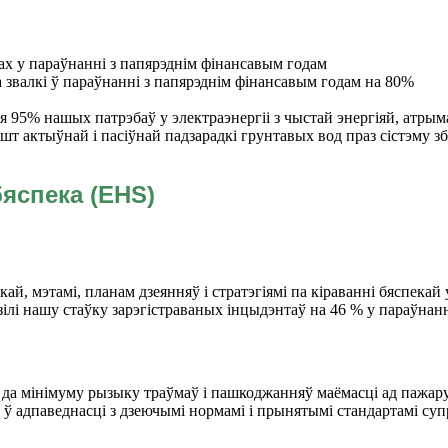
ах у параўнанні з папярэднім фінансавым годам
а звалкі ў параўнанні з папярэднім фінансавым годам на 80%
я 95% нашых патрэбаў у электраэнергіі з чыстай энергіяй, атры
 актыўнай і пасіўнай падзарадкі грунтавых вод праз сістэму з
бяспека (EHS)
й, мэтамі, планам дзеянняў і стратэгіямі па кіраванні бяспекай
зілі нашу стаўку зарэгістраваных інцыдэнтаў на 46 % у параўнан
і да мінімуму рызыку траўмаў і пашкоджанняў маёмасці ад пажа
ў адпаведнасці з дзеючымі нормамі і прынятымі стандартамі супр