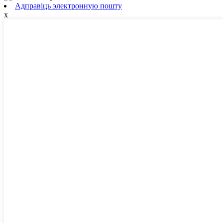
Адправіць электронную пошту
x