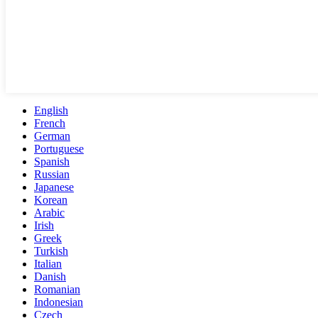
English
French
German
Portuguese
Spanish
Russian
Japanese
Korean
Arabic
Irish
Greek
Turkish
Italian
Danish
Romanian
Indonesian
Czech