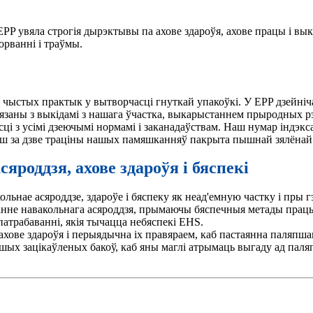
P увяла строгія дырэктывы па ахове здароўя, ахове працы і вык
рванні і траўмы.
а чыстых практык у вытворчасці гнуткай упакоўкі. У EPP дзейніч
заны з выкідамі з нашага ўчастка, выкарыстаннем прыродных рэсу
ці з усімі дзеючымі нормамі і заканадаўствам. Наш нумар індэкса
ьш за дзве траціны нашых памяшканняў пакрыта пышнай зялёнай
яроддзя, ахове здароўя і бяспекі
льнае асяроддзе, здароўе і бяспеку як неад'емную частку і пры 
ванне навакольнага асяроддзя, прымаючы бяспечныя метады прац
трабаванні, якія тычацца небяспекі EHS.
ахове здароўя і перыядычна іх правяраем, каб пастаянна паляпша
шых зацікаўленых бакоў, каб яны маглі атрымаць выгаду ад пал