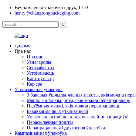
Вечназялёная ўпакоўка і друк, LTD
henry@changrongpackaging.com
Дадому
Пра нас
Пра нас
Узнагароды
Сертыфікаты
Устойлівасць
Каштоўнасці
Кар'ера
Ўтылізаваная ўпакоўка
3 бакавыя ўшчыльняльныя пакеты, якія можна пера
Мяшкі з плоскім дном, якія можна перапрацаваць
Пад'ёмныя мяшкі, якія можна перапрацаваць
Бакавыя мяшкі з утылізацыяй
Упаковачная плёнка для другаснай перапрацоўкі
Перасылачныя пошты
Перапрацаваная і другасная ўпакоўка
Кампазіцыйная ўпакоўка