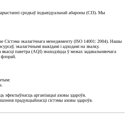
арыстанні сродкаў індывідуальнай абароны (СІЗ). Мы
ае Сістэма экалагічнага менеджменту (ISO 14001: 2004). Нашы
рсаў, экалагічнымі выкідамі і адходамі на звалку.
 якасці паветра (AQI) знаходзіцца ў межах задавальняючага
 флорай.
гэтым:
ы.
ць эфектыўнасць арганізацыі аховы здароўя.
япшэння прадукцыйнасці сістэмы аховы здароўя.