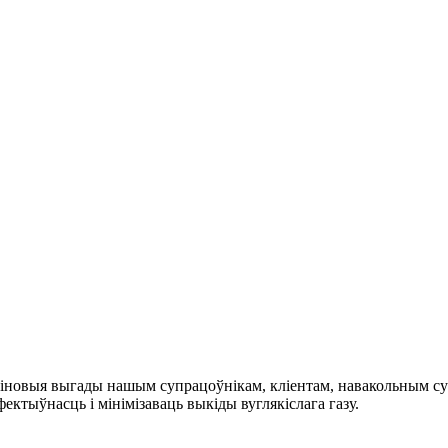
рміновыя выгады нашым супрацоўнікам, кліентам, навакольным с
ктыўнасць і мінімізаваць выкіды вуглякіслага газу.