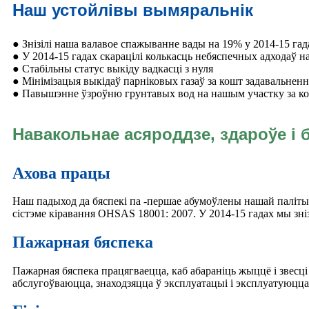
Наш устойлівы вымяральнік
● Знізілі наша валавое спажыванне вады на 19% у 2014-15 гад
● У 2014-15 гадах скарацілі колькасць небяспечных адходаў н
● Стабільны статус выкіду вадкасці з нуля
● Мінімізацыя выкідаў парніковых газаў за кошт задавальненн
● Павышэнне ўзроўню грунтавых вод на нашым участку за кошт
Навакольнае асяроддзе, здароўе і 
Ахова працы
Наш падыход да бяспекі па -першае абумоўлены нашай палітыка
сістэме кіравання OHSAS 18001: 2007. У 2014-15 гадах мы зні
Пажарная бяспека
Пажарная бяспека працягваецца, каб абараніць жыццё і звесц
абслугоўваюцца, знаходзяцца ў эксплуатацыі і эксплуатуюцца 