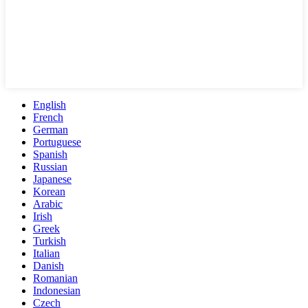
English
French
German
Portuguese
Spanish
Russian
Japanese
Korean
Arabic
Irish
Greek
Turkish
Italian
Danish
Romanian
Indonesian
Czech