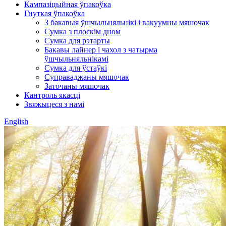
Кампазіцыйная ўпакоўка
Гнуткая ўпакоўка
3 бакавыя ўшчыльняльнікі і вакуумны мяшочак
Сумка з плоскім дном
Сумка для рэтарты
Бакавы лайнер і чахол з чатырма
ўшчыльняльнікамі
Сумка для ўстаўкі
Суправаджаны мяшочак
Заточаны мяшочак
Кантроль якасці
Звяжыцеся з намі
English