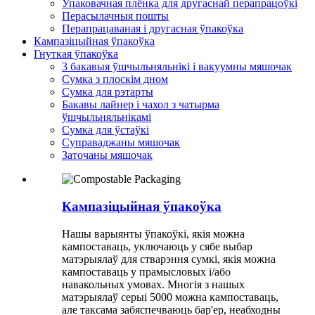
Упаковачная плёнка для другаснай перапрацоўкі
Перасылачныя пошты
Перапрацаваная і другасная ўпакоўка
Кампазіцыйная ўпакоўка
Гнуткая ўпакоўка
3 бакавыя ўшчыльняльнікі і вакуумны мяшочак
Сумка з плоскім дном
Сумка для рэтарты
Бакавы лайнер і чахол з чатырма
ўшчыльняльнікамі
Сумка для ўстаўкі
Суправаджаны мяшочак
Заточаны мяшочак
Кампазіцыйная ўпакоўка
Нашы варыянты ўпакоўкі, якія можна
кампоставаць, уключаюць у сябе выбар
матэрыялаў для стварэння сумкі, якія можна
кампоставаць у прамысловых і/або
навакольных умовах. Многія з нашых
матэрыялаў серыі 5000 можна кампоставаць,
але таксама забяспечваюць бар'ер, неабходны