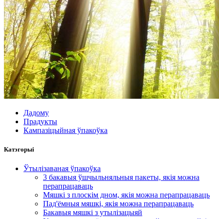
Дадому
Прадукты
Кампазіцыйная ўпакоўка
Катэгорыі
Ўтылізаваная ўпакоўка
3 бакавыя ўшчыльняльныя пакеты, якія можна
перапрацаваць
Мяшкі з плоскім дном, якія можна перапрацаваць
Пад'ёмныя мяшкі, якія можна перапрацаваць
Бакавыя мяшкі з утылізацыяй