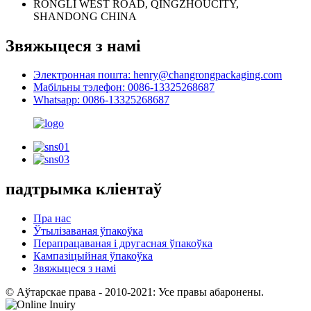
RONGLI WEST ROAD, QINGZHOUCITY,
SHANDONG CHINA
Звяжыцеся з намі
Электронная пошта: henry@changrongpackaging.com
Мабільны тэлефон: 0086-13325268687
Whatsapp: 0086-13325268687
падтрымка кліентаў
Пра нас
Ўтылізаваная ўпакоўка
Перапрацаваная і другасная ўпакоўка
Кампазіцыйная ўпакоўка
Звяжыцеся з намі
© Аўтарскае права - 2010-2021: Усе правы абаронены.