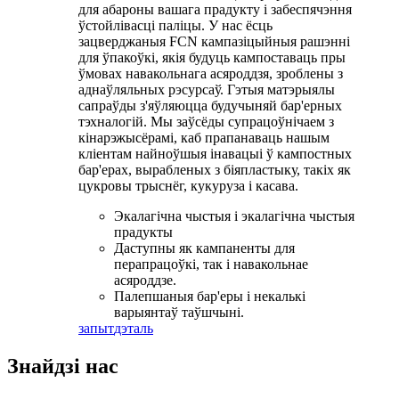
для абароны вашага прадукту і забеспячэння
ўстойлівасці паліцы. У нас ёсць
зацверджаныя FCN кампазіцыйныя рашэнні
для ўпакоўкі, якія будуць кампоставаць пры
ўмовах навакольнага асяроддзя, зроблены з
аднаўляльных рэсурсаў. Гэтыя матэрыялы
сапраўды з'яўляюцца будучыняй бар'ерных
тэхналогій. Мы заўсёды супрацоўнічаем з
кінарэжысёрамі, каб прапанаваць нашым
кліентам найноўшыя інавацыі ў кампостных
бар'ерах, вырабленых з біяпластыку, такіх як
цукровы трыснёг, кукуруза і касава.
Экалагічна чыстыя і экалагічна чыстыя
прадукты
Даступны як кампаненты для
перапрацоўкі, так і навакольнае
асяроддзе.
Палепшаныя бар'еры і некалькі
варыянтаў таўшчыні.
запыт
дэталь
Знайдзі нас