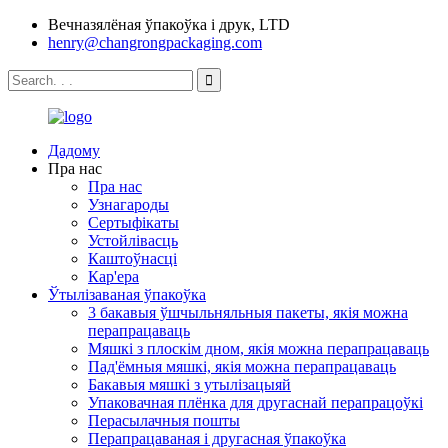
Вечназялёная ўпакоўка і друк, LTD
henry@changrongpackaging.com
Дадому
Пра нас
Пра нас
Узнагароды
Сертыфікаты
Устойлівасць
Каштоўнасці
Кар'ера
Ўтылізаваная ўпакоўка
3 бакавыя ўшчыльняльныя пакеты, якія можна
перапрацаваць
Мяшкі з плоскім дном, якія можна перапрацаваць
Пад'ёмныя мяшкі, якія можна перапрацаваць
Бакавыя мяшкі з утылізацыяй
Упаковачная плёнка для другаснай перапрацоўкі
Перасылачныя пошты
Перапрацаваная і другасная ўпакоўка