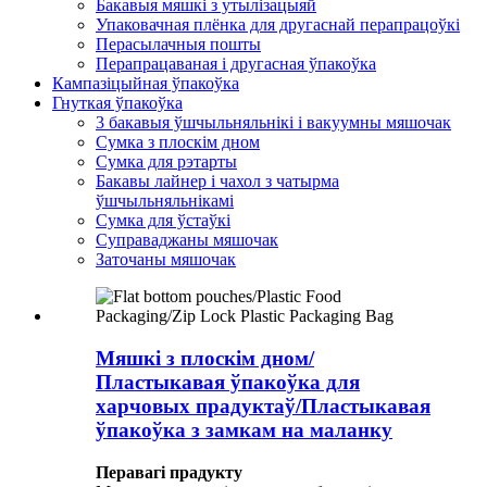
Бакавыя мяшкі з утылізацыяй
Упаковачная плёнка для другаснай перапрацоўкі
Перасылачныя пошты
Перапрацаваная і другасная ўпакоўка
Кампазіцыйная ўпакоўка
Гнуткая ўпакоўка
3 бакавыя ўшчыльняльнікі і вакуумны мяшочак
Сумка з плоскім дном
Сумка для рэтарты
Бакавы лайнер і чахол з чатырма
ўшчыльняльнікамі
Сумка для ўстаўкі
Суправаджаны мяшочак
Заточаны мяшочак
Мяшкі з плоскім дном/
Пластыкавая ўпакоўка для
харчовых прадуктаў/Пластыкавая
ўпакоўка з замкам на маланку
Перавагі прадукту