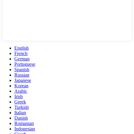
English
French
German
Portuguese
Spanish
Russian
Japanese
Korean
Arabic
Irish
Greek
Turkish
Italian
Danish
Romanian
Indonesian