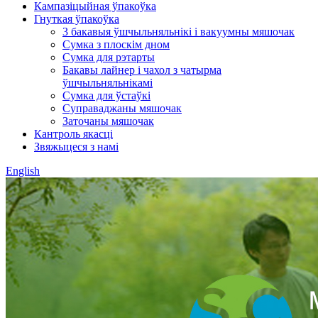
Кампазіцыйная ўпакоўка
Гнуткая ўпакоўка
3 бакавыя ўшчыльняльнікі і вакуумны мяшочак
Сумка з плоскім дном
Сумка для рэтарты
Бакавы лайнер і чахол з чатырма
ўшчыльняльнікамі
Сумка для ўстаўкі
Суправаджаны мяшочак
Заточаны мяшочак
Кантроль якасці
Звяжыцеся з намі
English