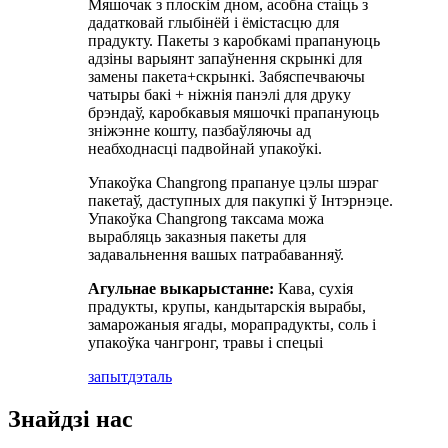
Мяшочак з плоскім дном, асобна стаіць з
дадатковай глыбінёй і ёмістасцю для
прадукту. Пакеты з каробкамі прапануюць
адзіны варыянт запаўнення скрынкі для
замены пакета+скрынкі. Забяспечваючы
чатыры бакі + ніжнія панэлі для друку
брэндаў, каробкавыя мяшочкі прапануюць
зніжэнне кошту, пазбаўляючы ад
неабходнасці падвойнай упакоўкі.
Упакоўка Changrong прапануе цэлы шэраг
пакетаў, даступных для пакупкі ў Інтэрнэце.
Упакоўка Changrong таксама можа
вырабляць заказныя пакеты для
задавальнення вашых патрабаванняў.
Агульнае выкарыстанне:
Кава, сухія
прадукты, крупы, кандытарскія вырабы,
замарожаныя ягады, морапрадукты, соль і
упакоўка чангронг, травы і спецыі
запыт
дэталь
Знайдзі нас