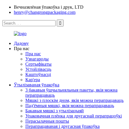
Вечназялёная ўпакоўка і друк, LTD
henry@changrongpackaging.com
Дадому
Пра нас
Пра нас
Узнагароды
Сертыфікаты
Устойлівасць
Каштоўнасці
Кар'ера
Ўтылізаваная ўпакоўка
3 бакавыя ўшчыльняльныя пакеты, якія можна
перапрацаваць
Мяшкі з плоскім дном, якія можна перапрацаваць
Пад'ёмныя мяшкі, якія можна перапрацаваць
Бакавыя мяшкі з утылізацыяй
Упаковачная плёнка для другаснай перапрацоўкі
Перасылачныя пошты
Перапрацаваная і другасная ўпакоўка