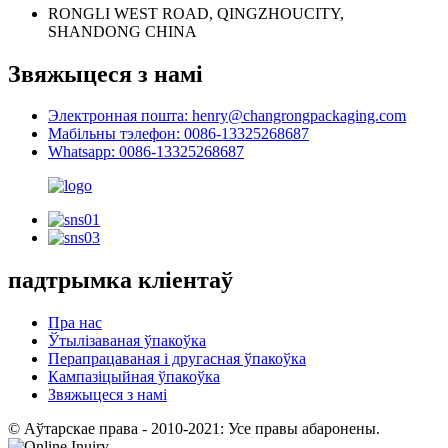
RONGLI WEST ROAD, QINGZHOUCITY,
SHANDONG CHINA
Звяжыцеся з намі
Электронная пошта: henry@changrongpackaging.com
Мабільны тэлефон: 0086-13325268687
Whatsapp: 0086-13325268687
падтрымка кліентаў
Пра нас
Ўтылізаваная ўпакоўка
Перапрацаваная і другасная ўпакоўка
Кампазіцыйная ўпакоўка
Звяжыцеся з намі
© Аўтарскае права - 2010-2021: Усе правы абаронены.