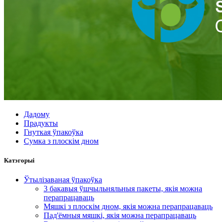
Дадому
Прадукты
Гнуткая ўпакоўка
Сумка з плоскім дном
Катэгорыі
Ўтылізаваная ўпакоўка
3 бакавыя ўшчыльняльныя пакеты, якія можна
перапрацаваць
Мяшкі з плоскім дном, якія можна перапрацаваць
Пад'ёмныя мяшкі, якія можна перапрацаваць