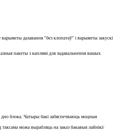
уе варыянты дазавання "без клопатаў" і варыянты закускі
казныя пакеты з каплямі для задавальнення вашых
ь дно блока. Чатыры бакі забяспечваюць моцныя
 таксама можа вырабляць на заказ бакавыя лайнікі/