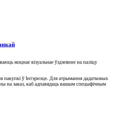
анкай
ваюць моцнае візуальнае ўздзеянне на паліцу
ля пакупкі ў Інтэрнэце. Для атрымання дадатковых
раны на заказ, каб адпавядаць вашым спецыфічным