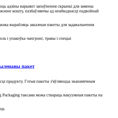
уюць адзіны варыянт запаўнення скрынкі для замены
іжэнне кошту, пазбаўляючы ад неабходнасці падвойнай
 можа вырабляць заказныя пакеты для задавальнення
ль і упакоўка чангронг, травы і спецыі
тыленавы пакет
асці прадукту. Гэтыя пакеты з'яўляюцца эканамічным
g Packaging таксама можа ствараць вакуумныя пакеты на
сць