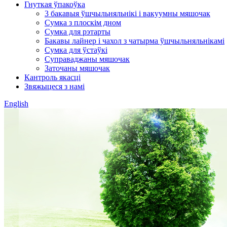
Гнуткая ўпакоўка
3 бакавыя ўшчыльняльнікі і вакуумны мяшочак
Сумка з плоскім дном
Сумка для рэтарты
Бакавы лайнер і чахол з чатырма ўшчыльняльнікамі
Сумка для ўстаўкі
Суправаджаны мяшочак
Заточаны мяшочак
Кантроль якасці
Звяжыцеся з намі
English