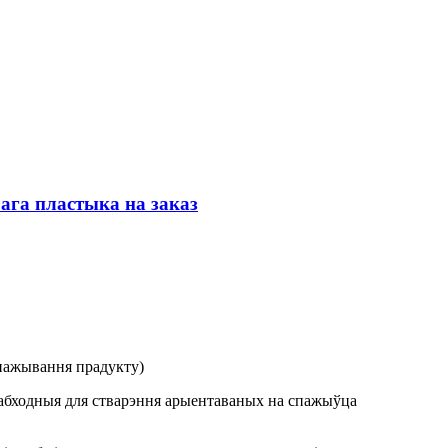
ага пластыка на заказ
спажывання прадукту)
еабходныя для стварэння арыентаваных на спажыўца