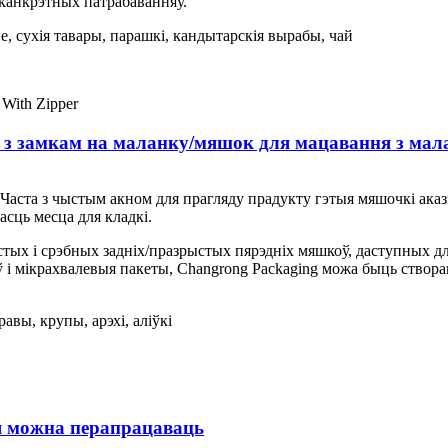
канкрэтных патрабаванняў.
е, сухія тавары, парашкі, кандытарскія вырабы, чай
 з замкам на маланку/мяшок для мацавання з мал
 Часта з чыстым акном для прагляду прадукту гэтыя мяшочкі аказ
сць месца для кладкі.
стых і срэбных задніх/празрыстых пярэдніх мяшкоў, даступных д
аў і мікрахвалевыя пакеты, Changrong Packaging можа быць ство
авы, крупы, арэхі, аліўкі
я можна перапрацаваць