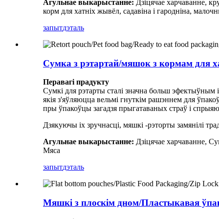
Агульнае выкарыстанне:
Дзіцячае харчаванне, кру
корм для хатніх жывёл, садавіна і гародніна, малоч
запыт
дэталь
Сумка з рэтартай/мяшок з кормам для х
Перавагі прадукту
Сумкі для рэтарты сталі значна больш эфектыўным 
якія з'яўляюцца вельмі гнуткім рашэннем для ўпак
пры ўпакоўцы загадзя прыгатаваных страў і спрыяю
Дзякуючы іх зручнасці, мяшкі -рэторты замянілі тр
Агульнае выкарыстанне:
Дзіцячае харчаванне, Су
Мяса
запыт
дэталь
Мяшкі з плоскім дном/Пластыкавая ўпа