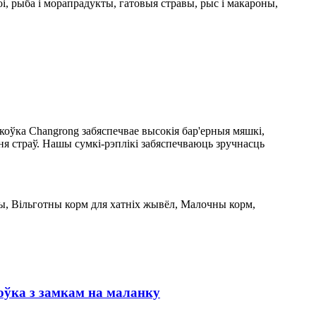
поі, рыба і морапрадукты, гатовыя стравы, рыс і макароны,
оўка Changrong забяспечвае высокія бар'ерныя мяшкі,
ня страў. Нашы сумкі-рэплікі забяспечваюць зручнасць
ны, Вільготны корм для хатніх жывёл, Малочны корм,
оўка з замкам на маланку