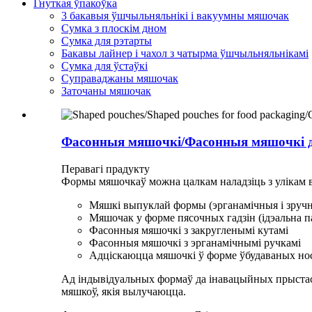
Гнуткая ўпакоўка
3 бакавыя ўшчыльняльнікі і вакуумны мяшочак
Сумка з плоскім дном
Сумка для рэтарты
Бакавы лайнер і чахол з чатырма ўшчыльняльнікамі
Сумка для ўстаўкі
Суправаджаны мяшочак
Заточаны мяшочак
Фасонныя мяшочкі/Фасонныя мяшочкі дл
Перавагі прадукту
Формы мяшочкаў можна цалкам наладзіць з улікам
Мяшкі выпуклай формы (эрганамічныя і зручн
Мяшочак у форме пясочных гадзін (ідэальна п
Фасонныя мяшочкі з закругленымі кутамі
Фасонныя мяшочкі з эрганамічнымі ручкамі
Адціскаюцца мяшочкі ў форме ўбудаваных нос
Ад індывідуальных формаў да інавацыйных прыстаса
мяшкоў, якія вылучаюцца.