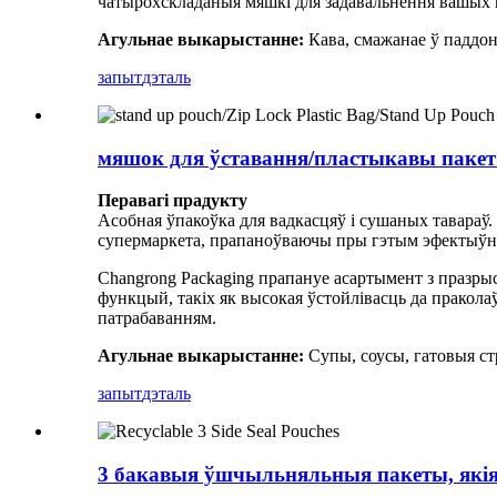
чатырохскладаныя мяшкі для задавальнення вашых 
Агульнае выкарыстанне:
Кава, смажанае ў паддон
запыт
дэталь
мяшок для ўставання/пластыкавы пакет
Перавагі прадукту
Асобная ўпакоўка для вадкасцяў і сушаных тавараў.
супермаркета, прапаноўваючы пры гэтым эфектыўна
Changrong Packaging прапануе асартымент з празры
функцый, такіх як высокая ўстойлівасць да пракол
патрабаванням.
Агульнае выкарыстанне:
Супы, соусы, гатовыя стр
запыт
дэталь
3 бакавыя ўшчыльняльныя пакеты, які