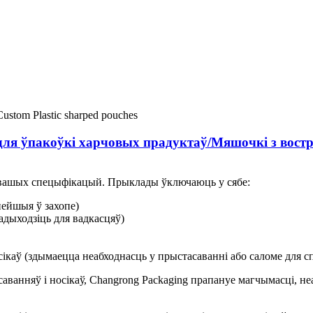
я ўпакоўкі харчовых прадуктаў/Мяшочкі з востр
 вашых спецыфікацый. Прыклады ўключаюць у сябе:
ейшыя ў захопе)
адыходзіць для вадкасцяў)
ікаў (здымаецца неабходнасць у прыстасаванні або саломе для 
ванняў і носікаў, Changrong Packaging прапануе магчымасці, н