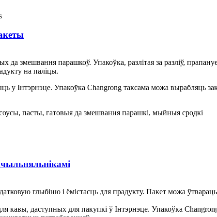
пакеты
вых да змешвання парашкоў. Упакоўка, разлітая за разліў, прапан
адукту на паліцы.
ыць у Інтэрнэце. Упакоўка Changrong таксама можа вырабляць за
соусы, пасты, гатовыя да змешвання парашкі, мыйныя сродкі
шчыльняльнікамі
датковую глыбіню і ёмістасць для прадукту. Пакет можа ўтварац
ля кавы, даступных для пакупкі ў Інтэрнэце. Упакоўка Changrong