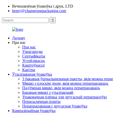
Вечназялёная ўпакоўка і друк, LTD
henry@changrongpackaging.com
Дадому
Пра нас
Пра нас
Узнагароды
Сертыфікаты
Устойлівасць
Каштоўнасці
Кар'ера
Ўтылізаваная ўпакоўка
3 бакавыя ўшчыльняльныя пакеты, якія можна пера
Мяшкі з плоскім дном, якія можна перапрацаваць
Пад'ёмныя мяшкі, якія можна перапрацаваць
Бакавыя мяшкі з утылізацыяй
Упаковачная плёнка для другаснай перапрацоўкі
Перасылачныя пошты
Перапрацаваная і другасная ўпакоўка
Кампазіцыйная ўпакоўка