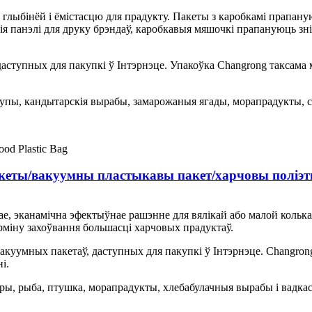
й глыбінёй і ёмістасцю для прадукту. Пакеты з каробкамі прапан
ія панэлі для друку брэндаў, каробкавыя мяшочкі прапануюць зн
даступных для пакупкі ў Інтэрнэце. Упакоўка Changrong таксама
рупы, кандытарскія вырабы, замарожаныя ягады, морапрадукты, со
кеты/вакуумны пластыкавы пакет/харчовы поліэ
тае, эканамічна эфектыўнае рашэнне для вялікай або малой кольк
рміну захоўвання большасці харчовых прадуктаў.
акуумных пакетаў, даступных для пакупкі ў Інтэрнэце. Changron
і.
ры, рыба, птушка, морапрадукты, хлебабулачныя вырабы і вадка