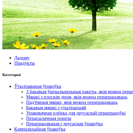
Дадому
Прадукты
Катэгорыі
Ўтылізаваная ўпакоўка
3 бакавыя ўшчыльняльныя пакеты, якія можна пера
Мяшкі з плоскім дном, якія можна перапрацаваць
Пад'ёмныя мяшкі, якія можна перапрацаваць
Бакавыя мяшкі з утылізацыяй
Упаковачная плёнка для другаснай перапрацоўкі
Перасылачныя пошты
Перапрацаваная і другасная ўпакоўка
Кампазіцыйная ўпакоўка