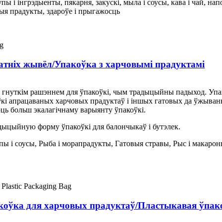
пы і інгрэдыенты, пякарня, закускі, мыла і соусы, кава і чай, на
ныя прадукты, здароўе і прыгажосць
атніх жывёл/Упакоўка з харчовымі прадуктамі
і гнуткім рашэннем для ўпакоўкі, чым традыцыйны падыход. Упак
оўкі апрацаваных харчовых прадуктаў і іншых гатовых да ўжыван
ць больш экалагічнаму варыянту ўпакоўкі.
адыцыйную форму ўпакоўкі для балончыкаў і бутэлек.
пы і соусы, Рыба і морапрадукты, Гатовыя стравы, Рыс і макаро
коўка для харчовых прадуктаў/Пластыкавая ўпак