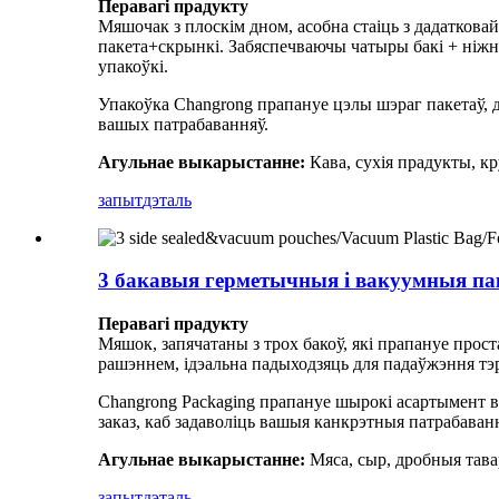
Перавагі прадукту
Мяшочак з плоскім дном, асобна стаіць з дадаткова
пакета+скрынкі. Забяспечваючы чатыры бакі + ніжн
упакоўкі.
Упакоўка Changrong прапануе цэлы шэраг пакетаў, 
вашых патрабаванняў.
Агульнае выкарыстанне:
Кава, сухія прадукты, к
запыт
дэталь
3 бакавыя герметычныя і вакуумныя па
Перавагі прадукту
Мяшок, запячатаны з трох бакоў, які прапануе прос
рашэннем, ідэальна падыходзяць для падаўжэння тэ
Changrong Packaging прапануе шырокі асартымент в
заказ, каб задаволіць вашыя канкрэтныя патрабаванн
Агульнае выкарыстанне:
Мяса, сыр, дробныя тава
запыт
дэталь