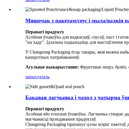
Мяшочак з пакетам/соус і мыла/вадкія 
Перавагі прадукту
Асобная ўпакоўка для вадкасцяў, соусаў, паст і гато
"на хаду". Ідэальна падыходзіць для выстаўлення пр
У Changrong Packaging ёсць тавары, якія можна наб
канкрэтных патрабаванняў.
Агульнае выкарыстанне:
Фруктовае пюрэ, булён, 
запыт
дэталь
Бакавая лагчынка і чахол з чатырма ў
Перавагі прадукту
Асобная або плоская ўпакоўка. Лагчынка стварае да
магчымасці брэндавання прадуктаў.
Changrong Packaging прапануе цэлы шэраг пакетаў д