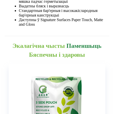
мяшка падчас герметызацыі
Выдатны бляск і выразнасць
Стандартныя бар'ерныя і высокакіслародныя
бар'ерныя канструкцыі
Даступны ў Signature Surfaces Paper Touch, Matte
and Gloss
Экалагічна чысты
Паменшыць
Бяспечны і здаровы