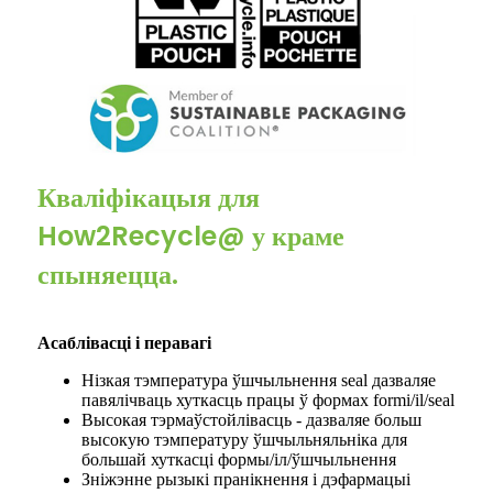
Кваліфікацыя для
How2Recycle@ у краме
спыняецца.
Асаблівасці і перавагі
Нізкая тэмпература ўшчыльнення seal дазваляе
павялічваць хуткасць працы ў формах formi/il/seal
Высокая тэрмаўстойлівасць - дазваляе больш
высокую тэмпературу ўшчыльняльніка для
большай хуткасці формы/іл/ўшчыльнення
Зніжэнне рызыкі пранікнення і дэфармацыі