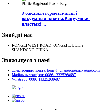
3 бакавыя герметычныя і
вакуумныя пакеты/Вакуумныя
пластыкі ...
Знайдзі нас
RONGLI WEST ROAD, QINGZHOUCITY,
SHANDONG CHINA
Звяжыцеся з намі
Электронная пошта: henry@changrongpackaging.com
Мабільны тэлефон: 0086-13325268687
Whatsapp: 0086-13325268687