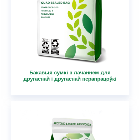
Бакавыя сумкі з лачаннем для
другаснай і другаснай перапрацоўкі