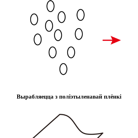
Вырабляецца з поліэтыленавай плёнкі