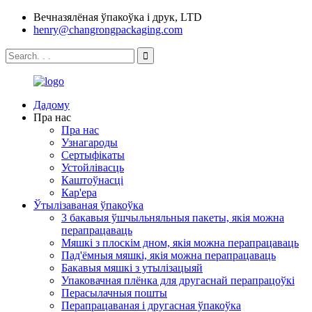
Вечназялёная ўпакоўка і друк, LTD
henry@changrongpackaging.com
Дадому
Пра нас
Пра нас
Узнагароды
Сертыфікаты
Устойлівасць
Каштоўнасці
Кар'ера
Ўтылізаваная ўпакоўка
3 бакавыя ўшчыльняльныя пакеты, якія можна
перапрацаваць
Мяшкі з плоскім дном, якія можна перапрацаваць
Пад'ёмныя мяшкі, якія можна перапрацаваць
Бакавыя мяшкі з утылізацыяй
Упаковачная плёнка для другаснай перапрацоўкі
Перасылачныя пошты
Перапрацаваная і другасная ўпакоўка