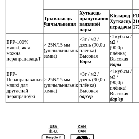
Хуткасць
Кісларод
F
Трываласць
прапускання
Хуткасць
21
ўшчыльнення
вадзяной
перадачы
17
пары
<
1
куб.см /
<
3
г / м2 /
EPP-
100%
м2 /
> 25N/15 мм
дзень (
90,0
µ
мяшкі, якія
(
90,0
µ
(ушчыльняльнік
плёнка)
можна
плёнка)
замка)
Высокая
перапрацаваць
T
Высокая
Бары
Бары
<
1
куб.см /
EPP-
<
3
г / м2 /
м2 /
Перапрацаваныя
> 25N/15 мм
дзень (
90,0
µ
(
90,0
µ
мяшкі для
(ушчыльняльнік
плёнка)
плёнка)
другаснай
замка)
Высокая
Высокая
перапрацоўкі
бар'ер
бар'ер