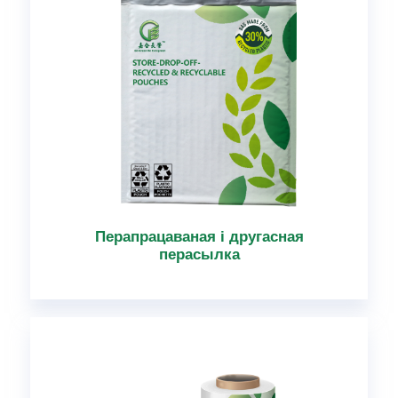
Перапрацаваная і другасная
перасылка