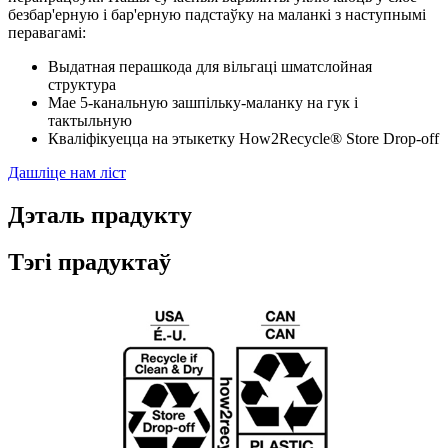
безбар'ерную і бар'ерную падстаўку на маланкі з наступнымі
перавагамі:
Выдатная перашкода для вільгаці шматслойная
структура
Мае 5-канальную зашпільку-маланку на гук і
тактыльную
Кваліфікуецца на этыкетку How2Recycle® Store Drop-off
Дашліце нам ліст
Дэталь прадукту
Тэгі прадуктаў