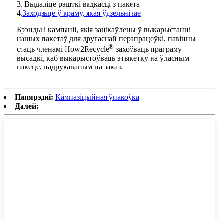
3. Выдаліце ​​рэшткі вадкасці з пакета
4.
Заходзьце ў краму, якая ўдзельнічае
Брэнды і кампаніі, якія зацікаўлены ў выкарыстанні
нашых пакетаў для другаснай перапрацоўкі, павінны
®
стаць членамі How2Recycle
захоўваць праграму
высадкі, каб выкарыстоўваць этыкетку на ўласным
пакеце, надрукаваным на заказ.
Папярэдні:
Кампазіцыйная ўпакоўка
Далей: