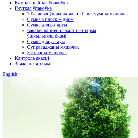
Кампазіцыйная ўпакоўка
Гнуткая ўпакоўка
3 бакавыя ўшчыльняльнікі і вакуумны мяшочак
Сумка з плоскім дном
Сумка для рэтарты
Бакавы лайнер і чахол з чатырма
ўшчыльняльнікамі
Сумка для ўстаўкі
Суправаджаны мяшочак
Заточаны мяшочак
Кантроль якасці
Звяжыцеся з намі
English