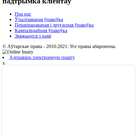
падтрымка кліентаў
Пра нас
Ўтылізаваная ўпакоўка
Перапрацаваная і другасная ўпакоўка
Кампазіцыйная ўпакоўка
Звяжыцеся з намі
© Аўтарскае права - 2010-2021: Усе правы абаронены.
Адправіць электронную пошту
x