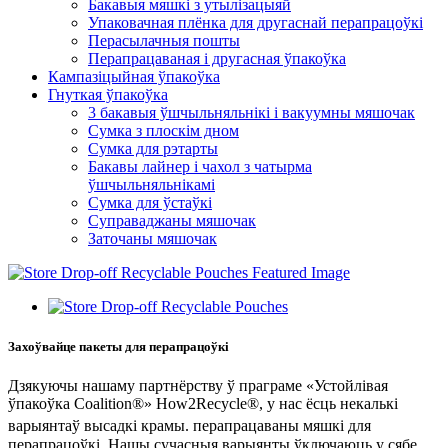
Бакавыя мяшкі з утылізацыяй
Упаковачная плёнка для другаснай перапрацоўкі
Перасылачныя пошты
Перапрацаваная і другасная ўпакоўка
Кампазіцыйная ўпакоўка
Гнуткая ўпакоўка
3 бакавыя ўшчыльняльнікі і вакуумны мяшочак
Сумка з плоскім дном
Сумка для рэтарты
Бакавы лайнер і чахол з чатырма
ўшчыльняльнікамі
Сумка для ўстаўкі
Суправаджаны мяшочак
Заточаны мяшочак
Захоўвайце пакеты для перапрацоўкі
Дзякуючы нашаму партнёрству ў праграме «Устойлівая
ўпакоўка Coalition®» How2Recycle®, у нас ёсць некалькі
перапрацаваны
варыянтаў высадкі крамы.
мяшкі для
перапрацоўкі. Нашы сучасныя варыянты ўключаюць у сябе