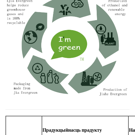
Прадукцыйнасць прадукту
На