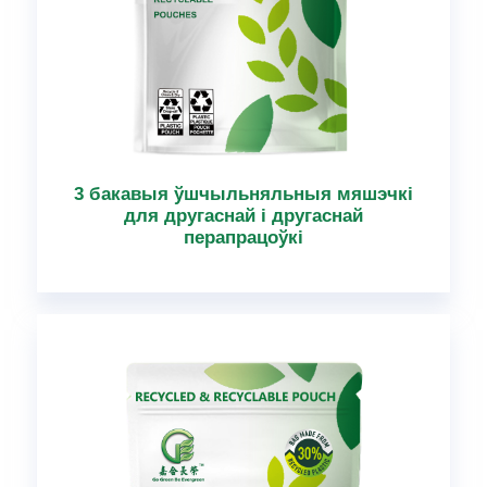
3 бакавыя ўшчыльняльныя мяшэчкі
для другаснай і другаснай
перапрацоўкі