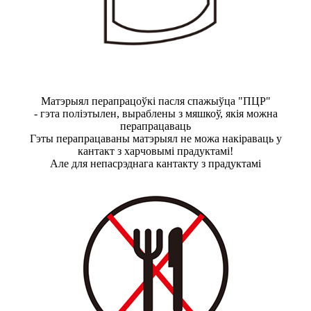
Матэрыял перапрацоўкі пасля спажыўца "ПЦР"
- гэта поліэтылен, выраблены з мяшкоў, якія можна
перапрацаваць
Гэты перапрацаваны матэрыял не можа накіраваць у
кантакт з харчовымі прадуктамі!
Але для непасрэднага кантакту з прадуктамі