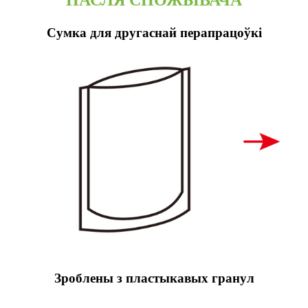
Сумка для другаснай перапрацоўкі
Зроблены з пластыкавых гранул