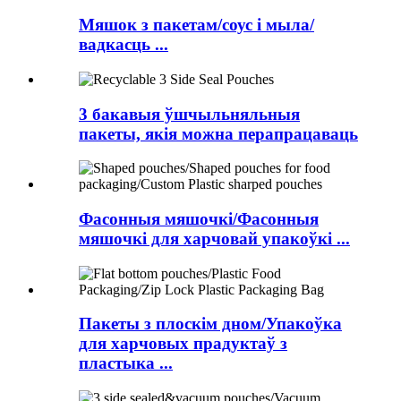
Мяшок з пакетам/соус і мыла/
вадкасць ...
3 бакавыя ўшчыльняльныя
пакеты, якія можна перапрацаваць
Фасонныя мяшочкі/Фасонныя
мяшочкі для харчовай упакоўкі ...
Пакеты з плоскім дном/Упакоўка
для харчовых прадуктаў з
пластыка ...