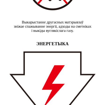
Выкарыстанне другасных матэрыялаў
зніжае спажыванне энергіі, адходы на сметніках
і выкіды вуглякіслага газу.
ЭНЕРГЕТЫКА