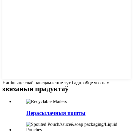
Напішыце сваё паведамленне тут і адпраўце яго нам
звязаныя
прадуктаў
Перасылачныя пошты