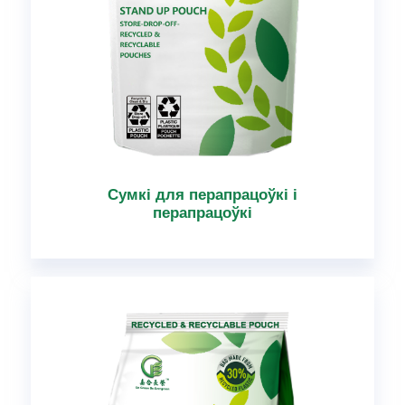
Сумкі для перапрацоўкі і
перапрацоўкі