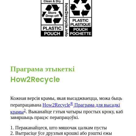
Праграма этыкеткі
How2Recycle
Кожная версія крамы, якая высаджваецца, можа быць
®
перапрацавана
How2Recycle
Праграма для высадкі
2
крамы
. Выканайце гэтыя чатыры простых кроку, каб
завяршыць працэс перапрацоўкі.
1. Пераканайцеся, што мяшочак цалкам пусты
2. Вытрасіце ўсе друзлыя крошкі або рэшткі ежы