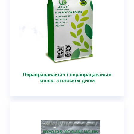
Перапрацаваныя і перапрацаваныя
мяшкі з плоскім дном