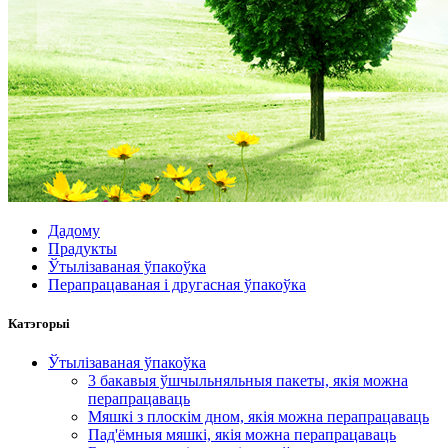
Дадому
Прадукты
Ўтылізаваная ўпакоўка
Перапрацаваная і другасная ўпакоўка
Катэгорыі
Ўтылізаваная ўпакоўка
3 бакавыя ўшчыльняльныя пакеты, якія можна
перапрацаваць
Мяшкі з плоскім дном, якія можна перапрацаваць
Пад'ёмныя мяшкі, якія можна перапрацаваць