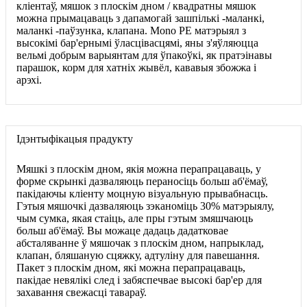
кліентаў, мяшок з плоскім дном / квадратны мяшок
можна прымацаваць з дапамогай зашпількі -маланкі,
маланкі -паўзунка, клапана. Mono PE матэрыял з
высокімі бар'ернымі ўласцівасцямі, яны з'яўляюцца
вельмі добрым варыянтам для ўпакоўкі, як пратэінавы
парашок, корм для хатніх жывёл, кававыя збожжа і
арэхі.
Ідэнтыфікацыя прадукту
Мяшкі з плоскім дном, якія можна перапрацаваць, у
форме скрынкі дазваляюць пераносіць больш аб'ёмаў,
пакідаючы кліенту моцную візуальную прывабнасць.
Гэтыя мяшочкі дазваляюць зэканоміць 30% матэрыялу,
чым сумка, якая стаіць, але пры гэтым змяшчаюць
больш аб'ёмаў. Вы можаце дадаць дадатковае
абсталяванне ў мяшочак з плоскім дном, напрыклад,
клапан, бляшаную сцяжку, адтуліну для павешання.
Пакет з плоскім дном, які можна перапрацаваць,
пакідае невялікі след і забяспечвае высокі бар'ер для
захавання свежасці тавараў.