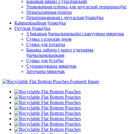
Бакавыя мяшкі з утылізацыяй
Упаковачная плёнка для другаснай перапрацоўкі
Перасылачныя пошты
Перапрацаваная і другасная ўпакоўка
Кампазіцыйная ўпакоўка
Гнуткая ўпакоўка
3 бакавыя ўшчыльняльнікі і вакуумны мяшочак
Сумка з плоскім дном
Сумка для рэтарты
Бакавы лайнер і чахол з чатырма
ўшчыльняльнікамі
Сумка для ўстаўкі
Суправаджаны мяшочак
Заточаны мяшочак