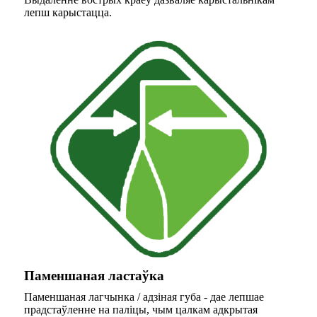
лепш карыстацца.
Паменшаная ластаўка
Паменшаная лагчынка / адзіная губа - дае лепшае
прадстаўленне на паліцы, чым цалкам адкрытая