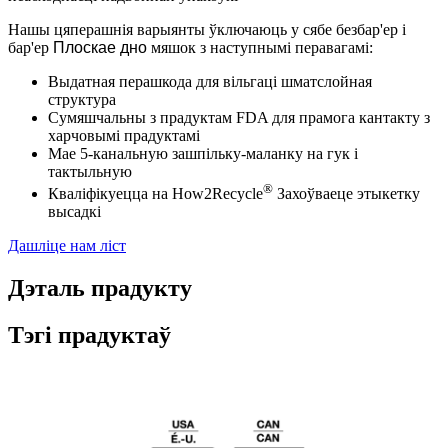
Нашы цяперашнія варыянты ўключаюць у сябе безбар'ер і
бар'ер
Плоскае дно
мяшок з наступнымі перавагамі:
Выдатная перашкода для вільгаці шматслойная
структура
Сумяшчальны з прадуктам FDA для прамога кантакту з
харчовымі прадуктамі
Мае 5-канальную зашпільку-маланку на гук і
тактыльную
®
Кваліфікуецца на How2Recycle
Захоўваеце этыкетку
высадкі
Дашліце нам ліст
Дэталь прадукту
Тэгі прадуктаў