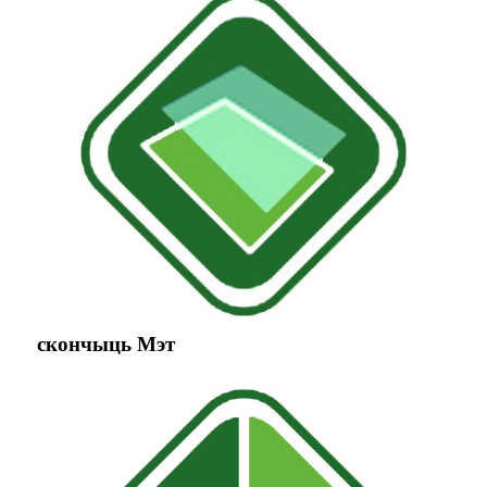
скончыць Мэт