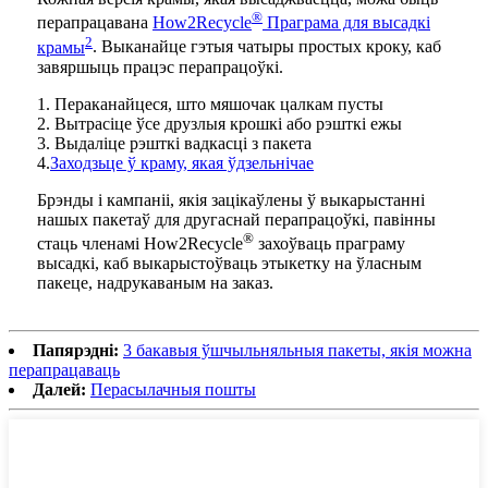
®
перапрацавана
How2Recycle
Праграма для высадкі
2
крамы
. Выканайце гэтыя чатыры простых кроку, каб
завяршыць працэс перапрацоўкі.
1. Пераканайцеся, што мяшочак цалкам пусты
2. Вытрасіце ўсе друзлыя крошкі або рэшткі ежы
3. Выдаліце ​​рэшткі вадкасці з пакета
4.
Заходзьце ў краму, якая ўдзельнічае
Брэнды і кампаніі, якія зацікаўлены ў выкарыстанні
нашых пакетаў для другаснай перапрацоўкі, павінны
®
стаць членамі How2Recycle
захоўваць праграму
высадкі, каб выкарыстоўваць этыкетку на ўласным
пакеце, надрукаваным на заказ.
Папярэдні:
3 бакавыя ўшчыльняльныя пакеты, якія можна
перапрацаваць
Далей:
Перасылачныя пошты