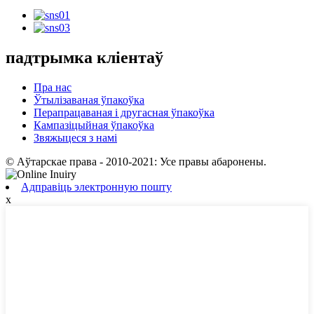
падтрымка кліентаў
Пра нас
Ўтылізаваная ўпакоўка
Перапрацаваная і другасная ўпакоўка
Кампазіцыйная ўпакоўка
Звяжыцеся з намі
© Аўтарскае права - 2010-2021: Усе правы абаронены.
Адправіць электронную пошту
x