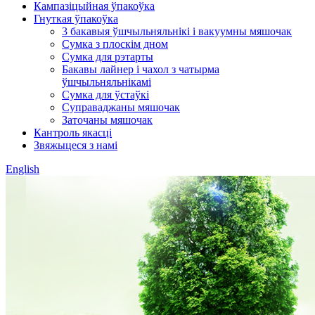
Кампазіцыйная ўпакоўка
Гнуткая ўпакоўка
3 бакавыя ўшчыльняльнікі і вакуумны мяшочак
Сумка з плоскім дном
Сумка для рэтарты
Бакавы лайнер і чахол з чатырма
ўшчыльняльнікамі
Сумка для ўстаўкі
Суправаджаны мяшочак
Заточаны мяшочак
Кантроль якасці
Звяжыцеся з намі
English