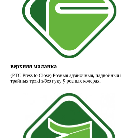
верхняя маланка
(PTC Press to Close) Розныя адзіночныя, падвойныя і
трайныя трэкі з/без гуку ў розных колерах.