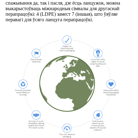
спажывання да, так і пасля, дзе ёсць ланцужок, можна
выкарыстоўваць міжнародныя сімвалы для другаснай
перапрацоўкі: 4 (LDPE) замест 7 (іншыя), што ўяўляе
перавагі для ўсяго ланцуга перапрацоўкі.