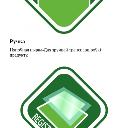
Ручка
Няпоўная нырка-Для зручнай транспарціроўкі
прадукту.