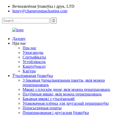
Вечназялёная ўпакоўка і друк, LTD
henry@changrongpackaging.com
Дадому
Пра нас
Пра нас
Узнагароды
Сертыфікаты
Устойлівасць
Каштоўнасці
Кар'ера
Ўтылізаваная ўпакоўка
3 бакавыя ўшчыльняльныя пакеты, якія можна
перапрацаваць
Мяшкі з плоскім дном, якія можна перапрацаваць
Пад'ёмныя мяшкі, якія можна перапрацаваць
Бакавыя мяшкі з утылізацыяй
Упаковачная плёнка для другаснай перапрацоўкі
Перасылачныя пошты
Перапрацаваная і другасная ўпакоўка