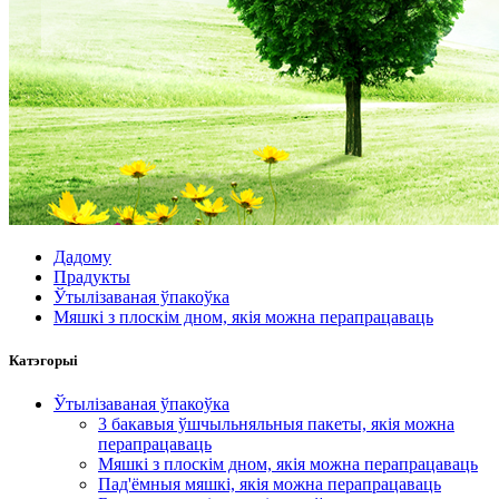
Дадому
Прадукты
Ўтылізаваная ўпакоўка
Мяшкі з плоскім дном, якія можна перапрацаваць
Катэгорыі
Ўтылізаваная ўпакоўка
3 бакавыя ўшчыльняльныя пакеты, якія можна
перапрацаваць
Мяшкі з плоскім дном, якія можна перапрацаваць
Пад'ёмныя мяшкі, якія можна перапрацаваць