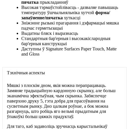
пячатка
прыкладанняў
Высокая тэрмаўстойлівасць - дазваляе павышаць
тэмпературу ўшчыльняльніка хутчэй
форма/
запаўненне/пячатка
хуткасці
Зніжэнне рызыкі прагарання і дэфармацыі мяшка
падчас герметызацыі
Выдатны бляск і выразнасць
Стандартныя бар'ерныя і высокакіслародныя
бар'ерныя канструкцыі
Даступны ў Signature Surfaces Paper Touch, Matte
and Gloss
Тэхнічныя аспекты
Мяшкі з плоскім дном, якія можна перапрацаваць.
Замяняе традыцыйную кардонную скрынку, але больш
эканамічна эфектыўная, чым скрынка. Забяспечце
паверхню друку 5, гэта добра для прасоўвання на
сусветным рынку. Дно цалкам роўнае, а бок можна
разгарнуць, што робіць яго вельмі прыдатным для
ўпакоўкі больш цяжкіх прадуктаў.
Для таго, каб задаволіць зручнасць карыстальнікаў