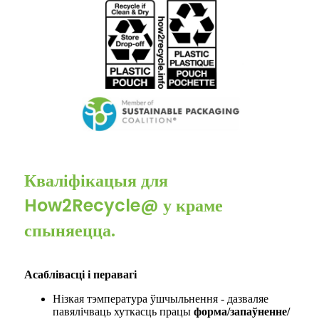
Кваліфікацыя для
How2Recycle@ у краме
спыняецца.
Асаблівасці і перавагі
Нізкая тэмпература ўшчыльнення - дазваляе
павялічваць хуткасць працы
форма/запаўненне/