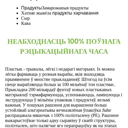
Прадукты
Замарожаныя прадукты
Хатняе жывёла
прадукты харчавання
Сыр
Кава
НЕАБХОДНАСЦЬ 100% ПОЎНАГА
РЭЦЫКАЦЫЙНАГА ЧАСА
Пластык - трывалы, лёгкі і недарагі матэрыял. Іх можна
лёгка фармаваць у розныя вырабы, якія знаходзяць
прымяненне ў мностве прыкладанняў. Штогод па ўсім
свеце вырабляецца больш за 100 мільёнаў тон пластмас.
Прыкладна 200 мільярдаў фунтаў новых пластыкавых
матэрыялаў тэрмафармуюцца, успеньваюцца, ламінуюцца і
экструдуюцца ў мільёны упаковак і прадуктаў. вельмі
важныя. У пошуках рашэння для вырашэння больш
устойлівай альтэрнатывы вечназялёная ўпакоўка Jiahe
распрацавала мяшочак з 100% поліэтылену (PE). Рашэнне
выкарыстоўвае толькі адну сыравіну ў сваёй структуры,
поліэтылен, што палягчае яго перапрацоўку як на этапах