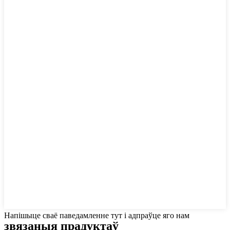
Напішыце сваё паведамленне тут і адпраўце яго нам
звязаныя
прадуктаў