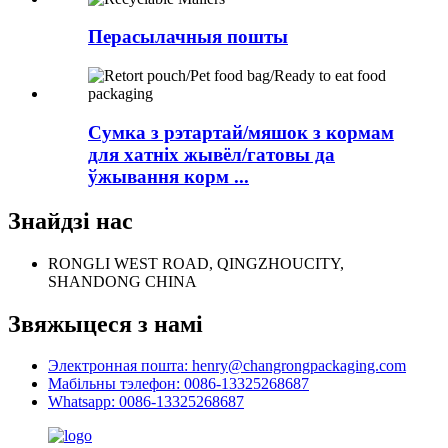
Перасылачныя пошты
Сумка з рэтартай/мяшок з кормам
для хатніх жывёл/гатовы да
ўжывання корм ...
Знайдзі нас
RONGLI WEST ROAD, QINGZHOUCITY,
SHANDONG CHINA
Звяжыцеся з намі
Электронная пошта: henry@changrongpackaging.com
Мабільны тэлефон: 0086-13325268687
Whatsapp: 0086-13325268687