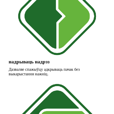
надрываць надрэз
Дазваляе спажыўцу адкрываць пачак без
выкарыстання нажніц.