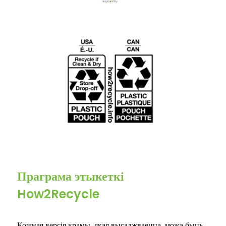
Праграма этыкеткі
How2Recycle
Кожная версія крамы, якая высаджваецца, можа быць