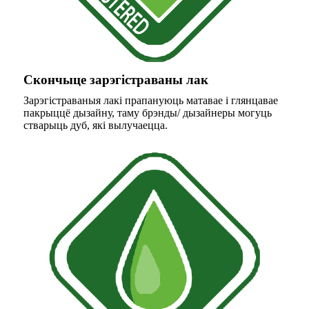
Скончыце зарэгістраваны лак
Зарэгістраваныя лакі прапануюць матавае і глянцавае
пакрыццё дызайну, таму брэнды/ дызайнеры могуць
стварыць дуб, які вылучаецца.