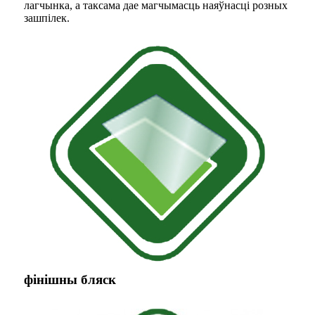
лагчынка, а таксама дае магчымасць наяўнасці розных
зашпілек.
фінішны бляск