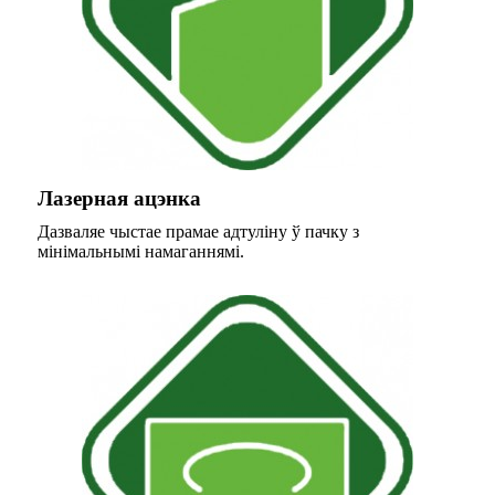
Лазерная ацэнка
Дазваляе чыстае прамае адтуліну ў пачку з
мінімальнымі намаганнямі.