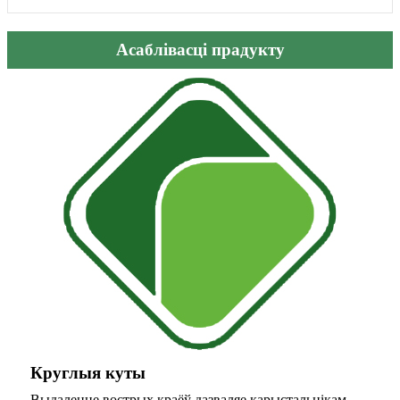
Асаблівасці прадукту
Круглыя ​​куты
Выдаленне вострых краёў дазваляе карыстальнікам