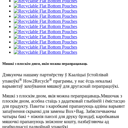
Мяшкі з плоскім дном, якія можна перапрацаваць
Дзякуючы нашаму партнёрству ў Кааліцыі ўстойлівай
®
®
упакоўкі
How2Recycle
праграмы, у нас ёсць некалькі
варыянтаў захоўвання мяшкоў для другаснай перапрацоўкі.
Мяшкі з плоскім дном, якія можна перапрацаваць
.
Мяшочак з
плоскім дном, асобна стаіць з дадатковай глыбінёй і ёмістасцю
для прадукту. Пакеты з каробкамі прапануюць адзіны варыянт
запаўнення скрынкі для замены Box+Bag. Забяспечваючы
чатыры бакі + ніжнія панэлі для друку брэндаў, каробкавыя
мяшочкі прапануюць зніжэнне кошту, пазбаўляючы ад
неабходнасці падвойнай упакоўкі