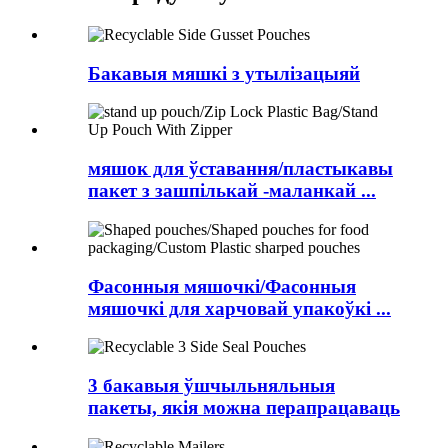
Бакавыя мяшкі з утылізацыяй
мяшок для ўставання/пластыкавы
пакет з зашпількай -маланкай ...
Фасонныя мяшочкі/Фасонныя
мяшочкі для харчовай упакоўкі ...
3 бакавыя ўшчыльняльныя
пакеты, якія можна перапрацаваць