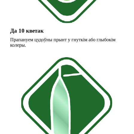
Да 10 кветак
Прапануем цудоўны прынт у гнуткім або глыбокім
колеры.