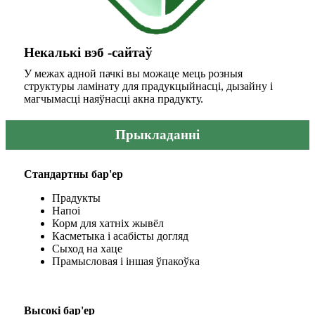
Некалькі вэб -сайтаў
У межах адной пачкі вы можаце мець розныя
структуры ламінату для прадукцыйнасці, дызайну і
магчымасці наяўнасці акна прадукту.
Прыкладанні
Стандартны бар'ер
Прадукты
Напоі
Корм для хатніх жывёл
Касметыка і асабісты догляд
Сыход на хаце
Прамысловая і іншая ўпакоўка
Высокі бар'ер