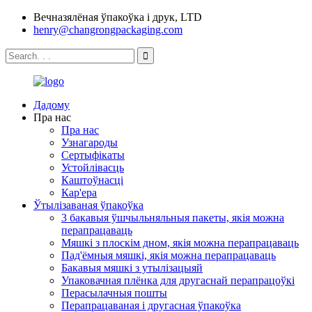
Вечназялёная ўпакоўка і друк, LTD
henry@changrongpackaging.com
Дадому
Пра нас
Пра нас
Узнагароды
Сертыфікаты
Устойлівасць
Каштоўнасці
Кар'ера
Ўтылізаваная ўпакоўка
3 бакавыя ўшчыльняльныя пакеты, якія можна
перапрацаваць
Мяшкі з плоскім дном, якія можна перапрацаваць
Пад'ёмныя мяшкі, якія можна перапрацаваць
Бакавыя мяшкі з утылізацыяй
Упаковачная плёнка для другаснай перапрацоўкі
Перасылачныя пошты
Перапрацаваная і другасная ўпакоўка