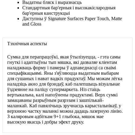
Выдатны бляск і выразнасць
Стандартныя бар'ерныя і высокакіслародныя
бар'ерныя канструкцыі
Даступны ў Signature Surfaces Paper Touch, Matte
and Gloss
Тэхнічныя аспекты
Сумка для перапрацоўкі, якая ўтылізуецца, - гэта самы
гнуткі і адаптыўны тып мяшка, які дазваляе кліентам
наладжваць форму і памеры ў адпаведнасці са сваімі
спецыфікацыямі. Яны з'яўляюцца выдатным выбарам
для сушаных і нават вадкіх прадуктаў. Мы можам лёгка
наладзіць акно для брэндаў, каб палепшыць візуальнае
ўздзеянне на паліцу супермаркета. Ніз стаіць
вертыкальна, калі напоўнены прадуктамі. Верх сумкі
замацаваны разрыўным разрэзам і зашпількай-
маланкай. Каб павялічыць зручнасць карыстальнікаў, у
верхнюю частку маланкі можна дадаць лазерную лінію.
З каляровым адбіткам 9+1 глыбока, мяшок мае
высокую якасць і добры эфект друку.