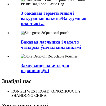
3 бакавыя герметычныя і
вакуумныя пакеты/Вакуумныя
пластыкі ...
Бакавая лагчынка і чахол з
чатырма ўшчыльняльнікамі
Захоўвайце пакеты для
перапрацоўкі
Знайдзі нас
RONGLI WEST ROAD, QINGZHOUCITY,
SHANDONG CHINA
Звяжыцеся з намі