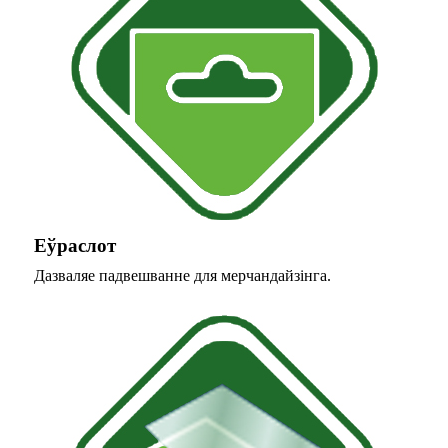
Еўраслот
Дазваляе падвешванне для мерчандайзінга.