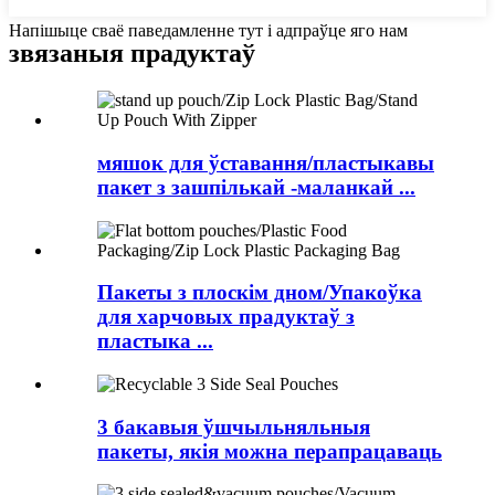
Напішыце сваё паведамленне тут і адпраўце яго нам
звязаныя
прадуктаў
мяшок для ўставання/пластыкавы
пакет з зашпількай -маланкай ...
Пакеты з плоскім дном/Упакоўка
для харчовых прадуктаў з
пластыка ...
3 бакавыя ўшчыльняльныя
пакеты, якія можна перапрацаваць