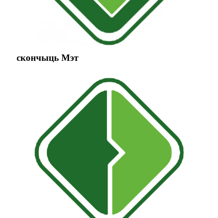
скончыць Мэт