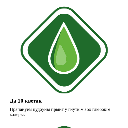
Да 10 кветак
Прапануем цудоўны прынт у гнуткім або глыбокім
колеры.