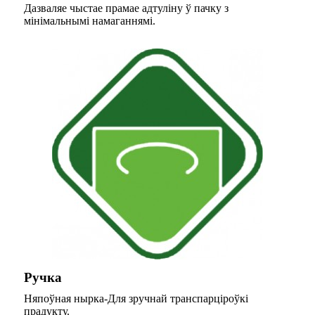
Дазваляе чыстае прамае адтуліну ў пачку з
мінімальнымі намаганнямі.
Ручка
Няпоўная нырка-Для зручнай транспарціроўкі
прадукту.