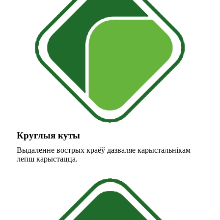
Круглыя ​​куты
Выдаленне вострых краёў дазваляе карыстальнікам
лепш карыстацца.