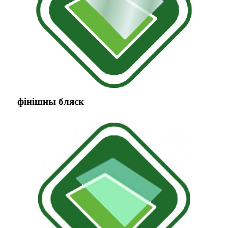
фінішны бляск