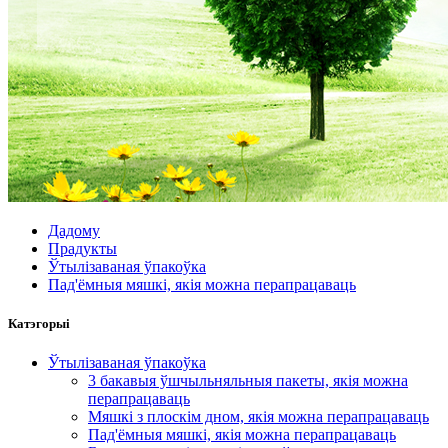
Дадому
Прадукты
Ўтылізаваная ўпакоўка
Пад'ёмныя мяшкі, якія можна перапрацаваць
Катэгорыі
Ўтылізаваная ўпакоўка
3 бакавыя ўшчыльняльныя пакеты, якія можна
перапрацаваць
Мяшкі з плоскім дном, якія можна перапрацаваць
Пад'ёмныя мяшкі, якія можна перапрацаваць