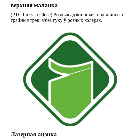
верхняя маланка
(PTC Press to Close) Розныя адзіночныя, падвойныя і
трайныя трэкі з/без гуку ў розных колерах.
Лазерная ацэнка