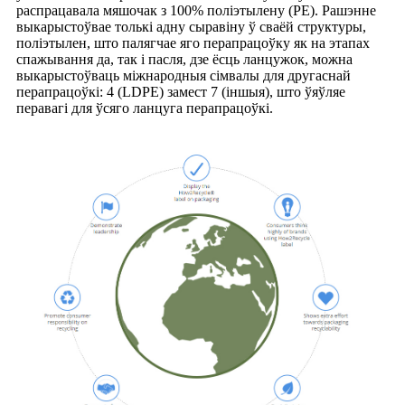
распрацавала мяшочак з 100% поліэтылену (PE). Рашэнне
выкарыстоўвае толькі адну сыравіну ў сваёй структуры,
поліэтылен, што палягчае яго перапрацоўку як на этапах
спажывання да, так і пасля, дзе ёсць ланцужок, можна
выкарыстоўваць міжнародныя сімвалы для другаснай
перапрацоўкі: 4 (LDPE) замест 7 (іншыя), што ўяўляе
перавагі для ўсяго ланцуга перапрацоўкі.