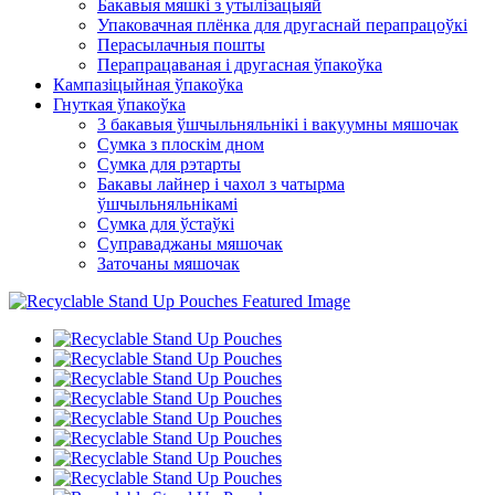
Бакавыя мяшкі з утылізацыяй
Упаковачная плёнка для другаснай перапрацоўкі
Перасылачныя пошты
Перапрацаваная і другасная ўпакоўка
Кампазіцыйная ўпакоўка
Гнуткая ўпакоўка
3 бакавыя ўшчыльняльнікі і вакуумны мяшочак
Сумка з плоскім дном
Сумка для рэтарты
Бакавы лайнер і чахол з чатырма
ўшчыльняльнікамі
Сумка для ўстаўкі
Суправаджаны мяшочак
Заточаны мяшочак