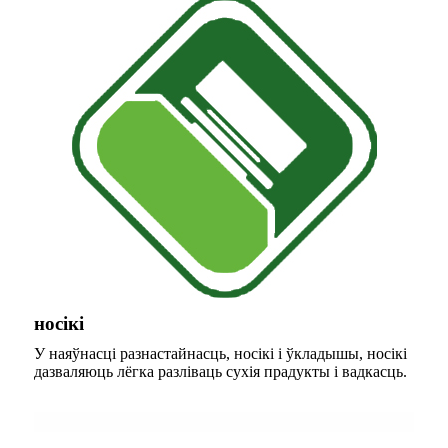
носікі
У наяўнасці разнастайнасць, носікі і ўкладышы, носікі
дазваляюць лёгка разліваць сухія прадукты і вадкасць.