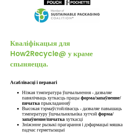
Кваліфікацыя для
How2Recycle@ у краме
спыняецца.
Асаблівасці і перавагі
Нізкая тэмпература ўшчыльнення - дазваляе
павялічваць хуткасць працы
форма/запаўненне/
пячатка
прыкладанняў
Высокая тэрмаўстойлівасць - дазваляе павышаць
тэмпературу ўшчыльняльніка хутчэй
форма/
запаўненне/пячатка
хуткасці
Зніжэнне рызыкі прагарання і дэфармацыі мяшка
падчас герметызацыі