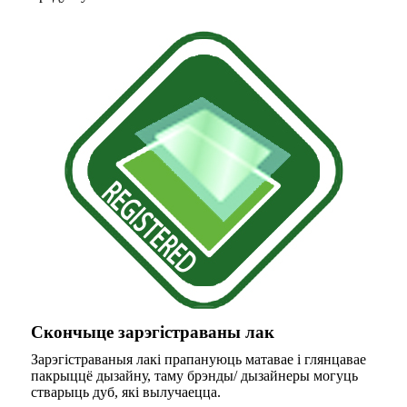
Скончыце зарэгістраваны лак
Зарэгістраваныя лакі прапануюць матавае і глянцавае
пакрыццё дызайну, таму брэнды/ дызайнеры могуць
стварыць дуб, які вылучаецца.