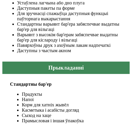
Устаўлена лагчына або дно плуга
Даступныя пакеты па форме
Для зручнасці спажыўца даступныя функцыі
паўторнага выкарыстання
Стандартны варыянт бар'ера забяспечвае выдатны
бар'ер для вільгаці
Варыянт з высокім бар'ерам забяспечвае выдатны
бар'ер для кіслароду і вільгаці
Павярхоўны друк з ахоўным лакам надпечаткі
Даступны з чыстым акном
Прыкладанні
Стандартны бар'ер
Прадукты
Напоі
Корм для хатніх жывёл
Касметыка і асабісты догляд
Сыход на хаце
Прамысловая і іншая ўпакоўка