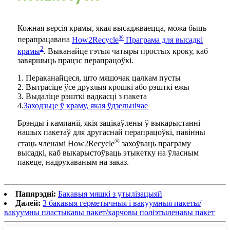
Кожная версія крамы, якая высаджваецца, можа быць
®
перапрацавана
How2Recycle
Праграма для высадкі
2
крамы
. Выканайце гэтыя чатыры простых кроку, каб
завяршыць працэс перапрацоўкі.
1. Пераканайцеся, што мяшочак цалкам пусты
2. Вытрасіце ўсе друзлыя крошкі або рэшткі ежы
3. Выдаліце ​​рэшткі вадкасці з пакета
4.
Заходзьце ў краму, якая ўдзельнічае
Брэнды і кампаніі, якія зацікаўлены ў выкарыстанні
нашых пакетаў для другаснай перапрацоўкі, павінны
®
стаць членамі How2Recycle
захоўваць праграму
высадкі, каб выкарыстоўваць этыкетку на ўласным
пакеце, надрукаваным на заказ.
Папярэдні:
Бакавыя мяшкі з утылізацыяй
Далей:
3 бакавыя герметычныя і вакуумныя пакеты/
вакуумны пластыкавы пакет/харчовы поліэтыленавы пакет