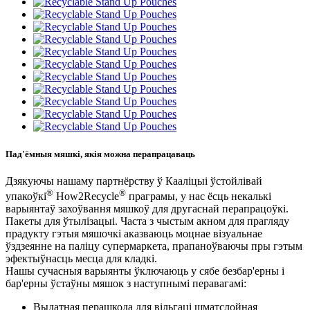
Пад'ёмныя мяшкі, якія можна перапрацаваць
Дзякуючы нашаму партнёрству ў Кааліцыі ўстойлівай
®
®
упакоўкі
How2Recycle
праграмы, у нас ёсць некалькі
варыянтаў захоўвання мяшкоў для другаснай перапрацоўкі.
Пакеты для ўтылізацыі. Часта з чыстым акном для прагляду
прадукту гэтыя мяшочкі аказваюць моцнае візуальнае
ўздзеянне на паліцу супермаркета, прапаноўваючы пры гэтым
эфектыўнасць месца для кладкі.
Нашы сучасныя варыянты ўключаюць у сябе безбар'ерны і
бар'ерны ўстаўны мяшок з наступнымі перавагамі:
Выдатная перашкода для вільгаці шматслойная