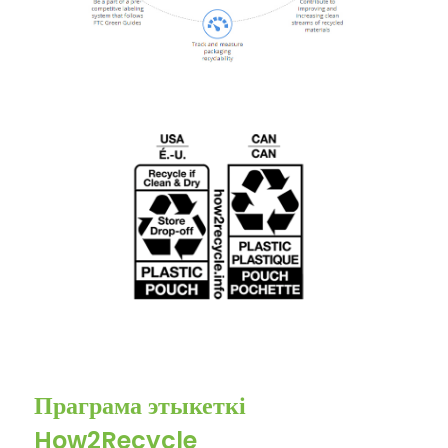
Праграма этыкеткі
How2Recycle