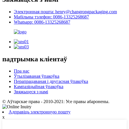
Электронная пошта: henry@changrongpackaging.com
Мабільны тэлефон: 0086-13325268687
Whatsapp: 0086-13325268687
падтрымка кліентаў
Пра нас
Ўтылізаваная ўпакоўка
Перапрацаваная і другасная ўпакоўка
Кампазіцыйная ўпакоўка
Звяжыцеся з намі
© Аўтарскае права - 2010-2021: Усе правы абаронены.
Адправіць электронную пошту
x