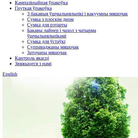
Кампазіцыйная ўпакоўка
Гнуткая ўпакоўка
3 бакавыя ўшчыльняльнікі і вакуумны мяшочак
Сумка з плоскім дном
Сумка для рэтарты
Бакавы лайнер і чахол з чатырма
ўшчыльняльнікамі
Сумка для ўстаўкі
Суправаджаны мяшочак
Заточаны мяшочак
Кантроль якасці
Звяжыцеся з намі
English