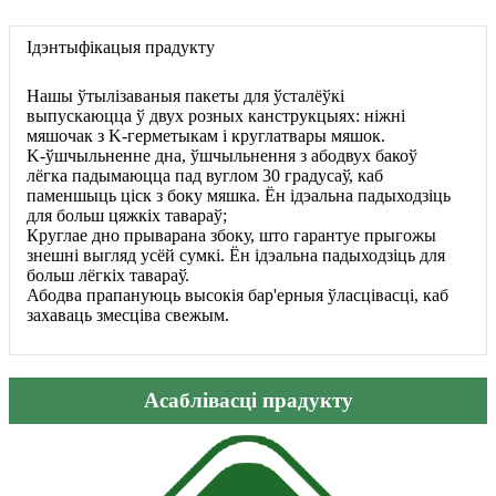
Ідэнтыфікацыя прадукту
Нашы ўтылізаваныя пакеты для ўсталёўкі
выпускаюцца ў двух розных канструкцыях: ніжні
мяшочак з K-герметыкам і круглатвары мяшок.
K-ўшчыльненне дна, ўшчыльнення з абодвух бакоў
лёгка падымаюцца пад вуглом 30 градусаў, каб
паменшыць ціск з боку мяшка. Ён ідэальна падыходзіць
для больш цяжкіх тавараў;
Круглае дно прыварана збоку, што гарантуе прыгожы
знешні выгляд усёй сумкі. Ён ідэальна падыходзіць для
больш лёгкіх тавараў.
Абодва прапануюць высокія бар'ерныя ўласцівасці, каб
захаваць змесціва свежым.
Асаблівасці прадукту