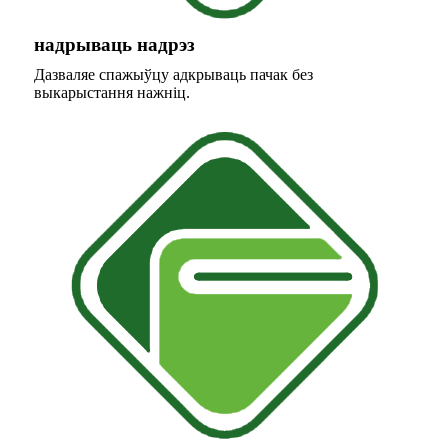
надрываць надрэз
Дазваляе спажыўцу адкрываць пачак без
выкарыстання нажніц.