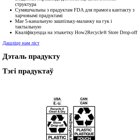
структура
Сумяшчальны з прадуктам FDA для прамога кантакту з
харчовымі прадуктамі
Мае 5-канальную зашпільку-маланку на гук і
тактыльную
Кваліфікуецца на этыкетку How2Recycle® Store Drop-off
Дашліце нам ліст
Дэталь прадукту
Тэгі прадуктаў