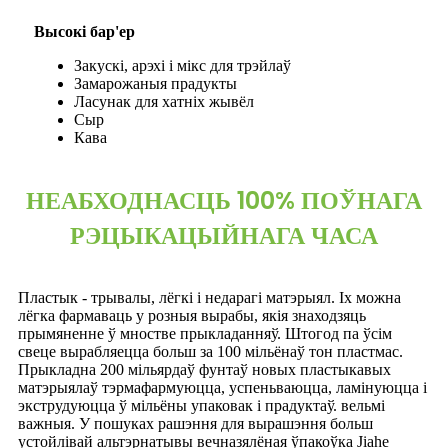
Высокі бар'ер
Закускі, арэхі і мікс для трэйлаў
Замарожаныя прадукты
Ласунак для хатніх жывёл
Сыр
Кава
НЕАБХОДНАСЦЬ 100% ПОЎНАГА
РЭЦЫКАЦЫЙНАГА ЧАСА
Пластык - трывалы, лёгкі і недарагі матэрыял. Іх можна
лёгка фармаваць у розныя вырабы, якія знаходзяць
прымяненне ў мностве прыкладанняў. Штогод па ўсім
свеце вырабляецца больш за 100 мільёнаў тон пластмас.
Прыкладна 200 мільярдаў фунтаў новых пластыкавых
матэрыялаў тэрмафармуюцца, успеньваюцца, ламінуюцца і
экструдуюцца ў мільёны упаковак і прадуктаў. вельмі
важныя. У пошуках рашэння для вырашэння больш
устойлівай альтэрнатывы вечназялёная ўпакоўка Jiahe